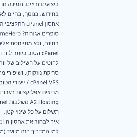
ביצועים זריזים, תמיכה מ
בחידוש. בנוסף, בחיים לא
אחסון cPanel התקציבי הטוב ביותר: NameHero
בחינם, ולא מתייחסת אלי
cPanel הטוב ביותר לוורדפרס: InMotion
סריקת נוזקות), ושיפורי מהירות ספציפיים ל-WP. ראיתי זמני טעינ
cPanel VPS / ייעודי הטוב ביותר: A2 Hosting
תשלום על כל שינוי קטן.
איך לבחור את אחסון ה-cPanel הטוב ביותר
למי המדריך הזה מיועד (מת