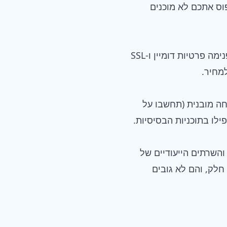
וס אתכם לא מוכנים
סופרים אגורות? NameHero מציעה אחסון cPanel החל מפחות מ-3$ לחודש, זורקת פנימה פרטיות דומיין ו-SSL
מחיר.
יעה גיבויים יומיים, אבטחה מובנית (תחשבו על
ריצים אפליקציות רעבות למשאבים או נכנסים ברצינות לאי-קומרס? אפשרויות ה-VPS והשרתים הייעודיים של
ם הוא חלק, והם לא גובים