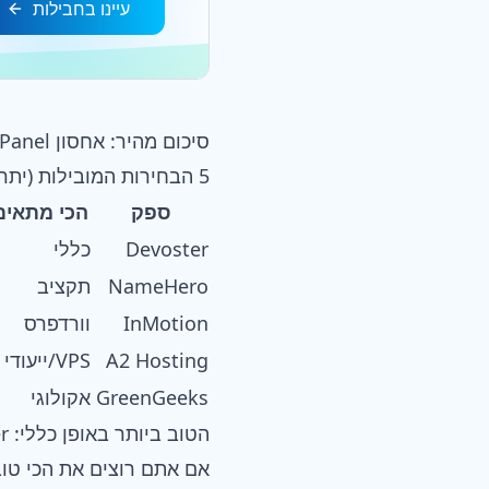
עיינו בחבילות
סיכום מהיר: אחסון cPanel הטוב ביותר במבט חטוף
5 הבחירות המובילות (יתרונות וחסרונות בשורה אחת)
ספק
הכי מתאים
Devoster
כללי
NameHero
תקציב
InMotion
וורדפרס
A2 Hosting
VPS/ייעודי
GreenGeeks
אקולוגי
הטוב ביותר באופן כללי: Devoster