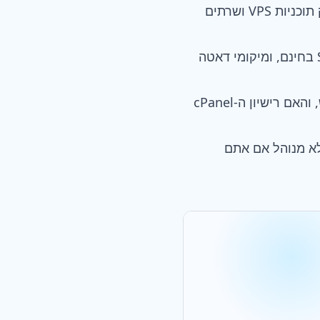
A2 Hosting אידיאלי לאתרים עם תנועה גבוהה או צריכת משאבים אינטנסיבית, ומספק תוכניות VPS ושרתים
תמיד בדקו פיצ'רים של אחסון cPanel כמו גיבויים אוטומטיים, גישת WHM, תעודת SSL בחינם, ומיקומי דאטה
היזהרו מעלויות נסתרות באחסון cPanel; בדקו היטב את מדיניות הגיבוי, מחירי החידוש, והאם רישיון ה-cPanel
יפו לא מנוהל אם אתם