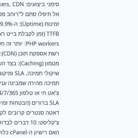
סימני ביצועים: Uptime, TTFB, PHP Workers, CDN ו-Caching
אל תיפלו סתם ל"רוחב פס 
זמינות (Uptime): ה-99.9% זה הרצפה: 100% זה (כמעט) מיתוס
TTFB (זמן לקבלת בייט ראשון): נמוך יותר = טוב יותר: מתחת ל-500ms זה מצוין
PHP workers: יותר זה חשוב לחנויות וורדפרס עמוסות
רשת אספקת תוכן (CDN): טעינה גלובלית מהירה יותר
מטמון (Caching): בצד השרת זה חובה, במיוחד לאתרים דינמיים
שיקולי תמיכה, SLA ומיקום דאטה סנטר
תמיכה מהירה שמבינה עניין
צ'אט חי או טלפון 24/7/365
SLA ברורים (הבטחות זמינות)
דאטה סנטרים קרובים לקה
צ'קליסט: 10 דברים לבדוק לפני שקונים אחסון cPanel
האם רישיון ה-cPanel כלול?