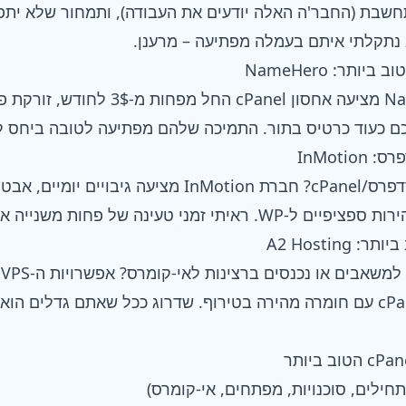
תחשבת (החבר'ה האלה יודעים את העבודה), ותמחור שלא יתפ
 נתקלתי איתם בעמלה מפתיעה – מרענן.
כם כעוד כרטיס בתור. התמיכה שלהם מפתיעה לטובה ביחס ל
להוטים על השילוב של וורדפרס/cPanel? חברת InMotion מצ
ה של פחות משנייה אפילו בתוכניות הבסיסיות.
מ
A2 Hosting משלבות cPanel עם חומרה מהירה בטירוף. שדרוג ככל שאתם גדלי
חילים, סוכנויות, מפתחים, אי-קומרס)