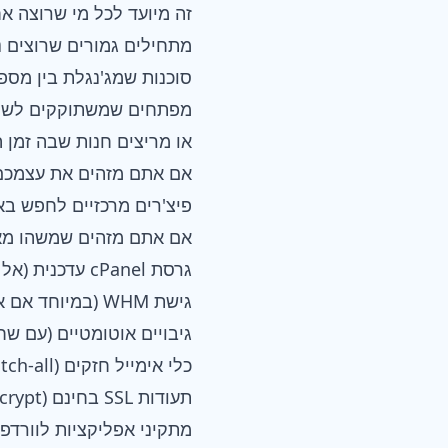
זה מיועד לכל מי שרוצה אח
מתחילים גמורים שרוצים נ
סוכנות שמג'נגלת בין מספר
מפתחים שמשתוקקים לשלי
או מריצים חנות שבה זמן
אם אתם מזהים את עצמכם,
פיצ'רים מרכזיים לחפש באחסון 
אם אתם מזהים שמשהו מא
גרסת cPanel עדכנית (אל תתפשרו על לוחות בקרה ישנים ולא נתמכים)
גישת WHM (במיוחד אם אתם מנהלים מספר אתרים)
גיבויים אוטומטיים (עם ש
כלי אימייל חזקים (Catch-all, העברה, Spam Assassin)
תעודות SSL בחינם (Let's Encrypt זה המינימום הנדרש)
מתקיני אפליקציות לוורדפרס