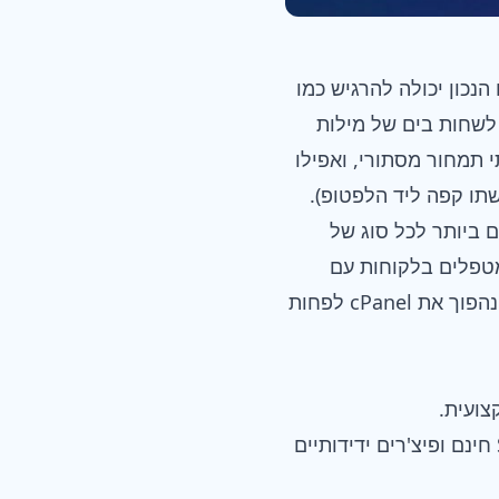
שם. בחירת המארח הנכון יכולה להרגיש כמו
לשחות בים של מילות
 תמחור מסתורי, ואפילו
תו קפה ליד הלפטופ).
ן, לכם – את האמת לאמיתה על ספקי אחסון ה-cPanel הטובים ביותר לכל סוג של
 מטפלים בלקוחות עם
תנועה גבוהה, תדעו בדיוק לאן ללכת, ממה להימנע, ואילו פיצ'רים באמת חשובים. בואו נהפוך את cPanel לפחות
NameHero מציע את אחסון ה-cPanel התקציבי הטוב ביותר עם מהירות סולידית, SSL חינם ופיצ'רים ידידותיים