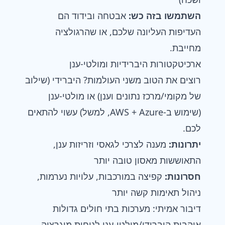
השתמשו בזה כש:
אבטחה ובידוד הם
העדיפות העליונה שלכם, או שהרגולציה
מחייבת.
ארכיטקטורות היברידיות ומולטי-ענן
רוצים את הטוב משני העולמות? היברידי (שילוב
של מקומי/מרכז נתונים וענן) או מולטי-ענן
(שימוש ב-AWS + Azure, למשל) עשוי להתאים
לכם.
יתרונות:
מענה לצרכי לגאסי וזריזות ענן,
התאוששות מאסון טובה יותר
חסרונות:
קפיצה במורכבות, עלויות נערמות,
ניהול תאימות קשה יותר
דיבור אמיתי: מערכות בתי חולים גדולות
אוהבות היברידי/מולטי-ענן לנוחות מיגרציה