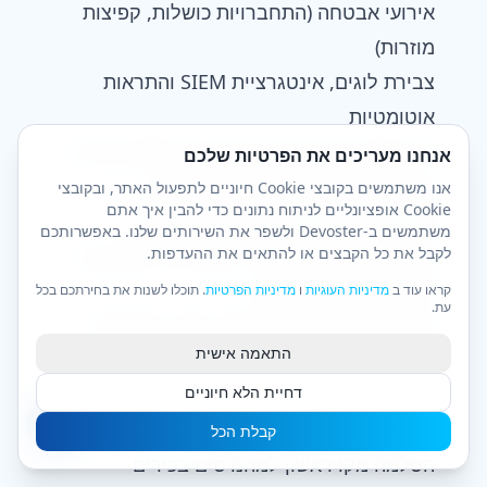
אירועי אבטחה (התחברויות כושלות, קפיצות
מוזרות)
צבירת לוגים, אינטגרציית SIEM והתראות
אוטומטיות
כל הלוגים בדלי אחד, פורנזיקה הופכת מהירה
אנחנו מעריכים את הפרטיות שלכם
Security Information and Event
אנו משתמשים בקובצי Cookie חיוניים לתפעול האתר, ובקובצי
Cookie אופציונליים לניתוח נתונים כדי להבין איך אתם
Management (SIEM): מפואר, נחוץ
משתמשים ב-Devoster ולשפר את השירותים שלנו. באפשרותכם
לקבל את כל הקבצים או להתאים את ההעדפות.
התראות אוטומטיות, כדי שלא תהיו מודבקים
לדשבורדים ב-2 בלילה.
קראו עוד ב
מדיניות העוגיות
ו
מדיניות הפרטיות
. תוכלו לשנות את בחירתכם בכל
עת.
מודלי תמיכה: תמיכה 24/7, נתיבי הסלמה ו-
התאמה אישית
runbooks
דחיית הלא חיוניים
אתם רוצים אנשים אמיתיים, לא בוטים, ב-3
בלילה
קבלת הכל
הסלמה מקו ראשון למהנדסים בכירים