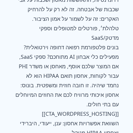
שכבות של אבטחה. זה לא רק על להרחיק
האקרים: זה על לשמור על אמון הציבור.
טלהלת׳, פורטלים למטופלים וספקי
מדטק/SaaS
בונים פלטפורמת רפואה דחופה וירטואלית?
מפעילים כלי אבחון AI מתוחכם? ספקי SaaS,
אם המוצר שלכם אוסף, מאחסן או משדר PHI
עבור לקוחות, אחסון תואם HIPAA הוא לא
נחמד שיהיה. זו חובה חוזית ומשפטית. בונוס:
אחסון איכותי מרוויח לכם את החוזים המיוחלים
עם בתי חולים.
[[CTA_WORDPRESS_HOSTING]]
השוואת אפשרויות אחסון: ענן, ייעודי, היברידי
ואחסון HIPAA מנוהל