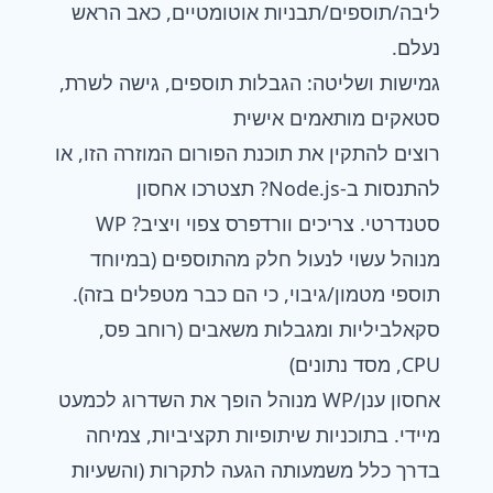
ליבה/תוספים/תבניות אוטומטיים, כאב הראש
נעלם.
גמישות ושליטה: הגבלות תוספים, גישה לשרת,
סטאקים מותאמים אישית
רוצים להתקין את תוכנת הפורום המוזרה הזו, או
להתנסות ב-Node.js? תצטרכו אחסון
סטנדרטי. צריכים וורדפרס צפוי ויציב? WP
מנוהל עשוי לנעול חלק מהתוספים (במיוחד
תוספי מטמון/גיבוי, כי הם כבר מטפלים בזה).
סקאלביליות ומגבלות משאבים (רוחב פס,
CPU, מסד נתונים)
אחסון ענן/WP מנוהל הופך את השדרוג לכמעט
מיידי. בתוכניות שיתופיות תקציביות, צמיחה
בדרך כלל משמעותה הגעה לתקרות (והשעיות