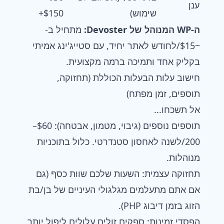
ענן
שימוש)
$150+
ה-WP המנוהל של Devoster:
מתחיל ב-
~$15/לחודש לאתר יחיד, עם סטייג'ינג אמיתי
בקליק אחד ותמיכה ברמה מקצועית.
חישוב עלות הבעלות הכוללת (תחזוקה,
תוספים, זמן מפתח)
אל תשכחו...
תוספים נוספים (גיבוי, מטמון, אבטחה): $60–
200/לשנה לאחסון סטנדרטי. כלול בתוכניות
מנוהלות.
תחזוקה עצמית: השעות שלכם שוות כסף (גם
אם אתם מתעלמים מגלגולי העיניים של בן/בת
הזוג בזמן דיבוג PHP).
הפסדי זמינות: ספקים זולים עלולים ליפול יותר,