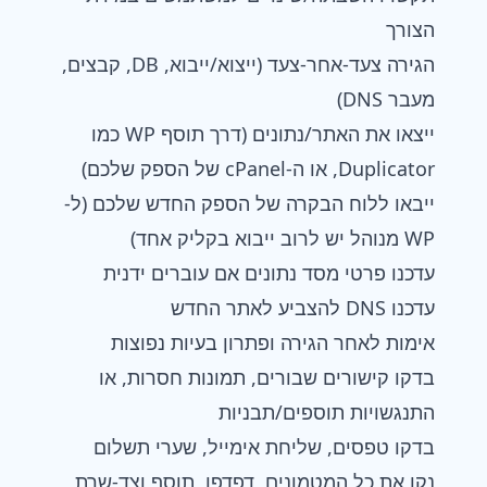
הצורך
הגירה צעד-אחר-צעד (ייצוא/ייבוא, DB, קבצים,
מעבר DNS)
ייצאו את האתר/נתונים (דרך תוסף WP כמו
Duplicator, או ה-cPanel של הספק שלכם)
ייבאו ללוח הבקרה של הספק החדש שלכם (ל-
WP מנוהל יש לרוב ייבוא בקליק אחד)
עדכנו פרטי מסד נתונים אם עוברים ידנית
עדכנו DNS להצביע לאתר החדש
אימות לאחר הגירה ופתרון בעיות נפוצות
בדקו קישורים שבורים, תמונות חסרות, או
התנגשויות תוספים/תבניות
בדקו טפסים, שליחת אימייל, שערי תשלום
נקו את כל המטמונים, דפדפן, תוסף וצד-שרת