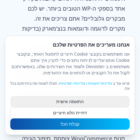
אחד בספקי ה-WP הטובים ביותר. יש לכם
מבקרים גלובליים? אתם צריכים את זה.
מקרים לדוגמה ודוגמאות בנצ'מארק (בדיקות
מהעולם האמיתי למילוי פערים)
אנחנו מעריכים את הפרטיות שלכם
רוצים את הלכלוך מאנשים שכיסחו את זה, או
אנו משתמשים בקובצי Cookie חיוניים לתפעול האתר, ובקובצי
חוו שברון לב דיגיטלי? סיפורים אמיתיים לפנינו:
Cookie אופציונליים לניתוח נתונים כדי להבין איך אתם
משתמשים ב-Devoster ולשפר את השירותים שלנו. באפשרותכם
בלוג בעלות נמוכה, ביצועים צפויים ומגבלות
לקבל את כל הקבצים או להתאים את ההעדפות.
הבלוג "מחשבות יוגה" של שרה שגשג על אחסון
קראו עוד ב
מדיניות העוגיות
ו
מדיניות הפרטיות
. תוכלו לשנות את בחירתכם בכל
של 3$ לחודש... עד שקפיצה פתאומית מנעץ
עת.
ויראלי בפינטרסט הגיעה. ה-TTFB שלה קפץ
התאמה אישית
מ-300ms ל-3.2s. לקח שנלמד: היו מוכנים
דחיית הלא חיוניים
לעבור למעלה מהר אם התוכן שלכם מקבל
קבלת הכל
תשומת לב.
חנות WooCommerce צומחת, סיפור הגירה