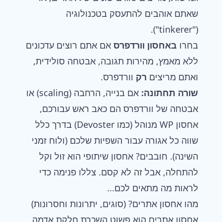
שאתם אוהבים להתעסק בטכנולוגיה
("tinkerer").
בחרו
ב
אחסון וורדפרס
אם אתם רוצים עדכונים
ללא מאמץ, מהירות תגובה, אבטחה סולידית,
ואתם מריצים
רק
וורדפרס.
שורה תחתונה:
אם בנייה, הרחבה (scaling) או
אבטחה של וורדפרס הם כאב ראש עבורכם,
אחסון WP מנוהל (כמו Devoster) בדרך כלל
שווה כל אגורה עבור השפיות שלכם (ולוח זמני
השינה). חובבים?
אחסון שיתופי
הוא זול וקל
להתחלה, אבל זה לא קסם. צללו פנימה כדי
לראות מה מתאים לכם...
מהו אחסון אתרים? (סוגים, יתרונות וחסרונות)
אחסון אתרים הוא פשוט השכרת חלקת אדמה