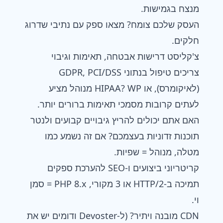
מנצח בגמישות.
העסק שלכם צומח? מצאו ספק עם נתיבי שדרוג
חלקים.
צ'קליסט דרישות אבטחה, תאימות וגיבוי
צריכים טיפול בנתוני GDPR, PCI/DSS
(לאיקומרס), או HIPAA? WP מנוהל מציע
לעתים קרובות מסמכי תאימות ברורים יותר.
האם אתם יכולים להריץ גיבויים קבועים ולנטר
תוכנות זדוניות בעצמכם? אם זה נשמע כמו
מטלה, מנוהל = שפיות.
קריטריוני ביצועים ו-SEO להערכת ספקים
תמיכה ב-HTTP/2 או 3 מקורי, PHP 8.x = סמן
וי.
CDN מובנה ויתיר? (ל-Devoster ודומים יש את